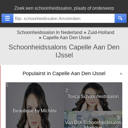
Zoek een schoonheidssalon, plaats of onderwerp
Schoonheidssalon In Nederland
Zuid-Holland
Capelle Aan Den IJssel
Schoonheidssalons Capelle Aan Den
IJssel
Populairst in Capelle Aan Den IJssel
1
2
Tosca Schoonheidssalon
Beautique by Michèle
3
Van Dijk Schoonheidssalon
Monique