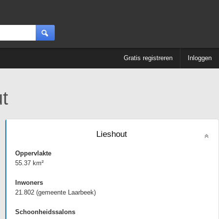
Gratis registreren
Inloggen
t
Lieshout
Oppervlakte
55.37 km²
Inwoners
21.802 (gemeente Laarbeek)
Schoonheidssalons