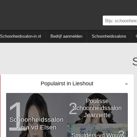
Schoonheidssalon-in.nl
Bedrijf aanmelden
Schoonheidssalons
Populairst in Lieshout
1
Poulisse
2
Schoonheidssalon
Jeannette
Schoonheidssalon
Anja vd Elsen
3
Smulders-vd Wouw