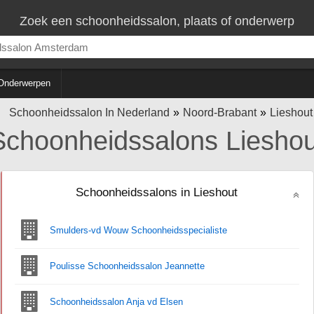
Zoek een schoonheidssalon, plaats of onderwerp
Onderwerpen
Schoonheidssalon In Nederland
Noord-Brabant
Lieshout
Schoonheidssalons Lieshou
Schoonheidssalons in Lieshout
Smulders-vd Wouw Schoonheidsspecialiste
Poulisse Schoonheidssalon Jeannette
Schoonheidssalon Anja vd Elsen