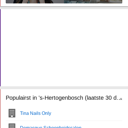
Populairst in 's-Hertogenbosch (laatste 30 dagen)
Tina Nails Only
Demasque Schoonheidssalon