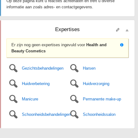
Op deze pagina kunt u reacties achterlaten en treft u diverse
informatie aan zoals adres- en contactgegevens.
Expertises
Er zijn nog geen expertises ingevuld voor
Health and
Beauty Cosmetics
Gezichtsbehandelingen
Harsen
Huidverbetering
Huidverzorging
Manicure
Permanente make-up
Schoonheidsbehandelingen
Schoonheidssalon