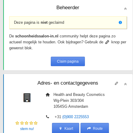
Beheerder
Deze pagina is
niet
geclaimd
De
schoonheidssalon-in.nl
community helpt deze pagina zo
actueel mogelijk te houden. Ook bijdragen? Gebruik de
knop per
gewenst blok.
Claim pagina
Adres- en contactgegevens
Health and Beauty Cosmetics
Wg-Plein 303/304
1054SG
Amsterdam
+31
(0)900 2225553
Kaart
Route
stem nu!