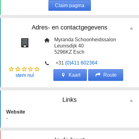
Claim pagina
Adres- en contactgegevens
Myranda Schoonheidssalon
Leunisdijk 40
5296KZ
Esch
+31
(0)411 602364
Kaart
Route
stem nu!
Links
Website
-