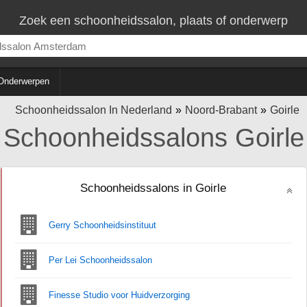
Zoek een schoonheidssalon, plaats of onderwerp
Onderwerpen
Schoonheidssalon In Nederland
Noord-Brabant
Goirle
Schoonheidssalons Goirle
Schoonheidssalons in Goirle
Gerry Schoonheidsinstituut
Per Lei Schoonheidssalon
Finesse Studio voor Huidverzorging