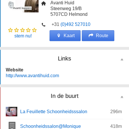
Avanti Huid
Steenweg 19/B
5707CD
Helmond
+31
(0)492 527010
Kaart
Route
stem nu!
Links
Website
http://www.avantihuid.com
In de buurt
La Feuillette Schoonheidsssalon
296m
Schoonheidssalon@Monique
418m