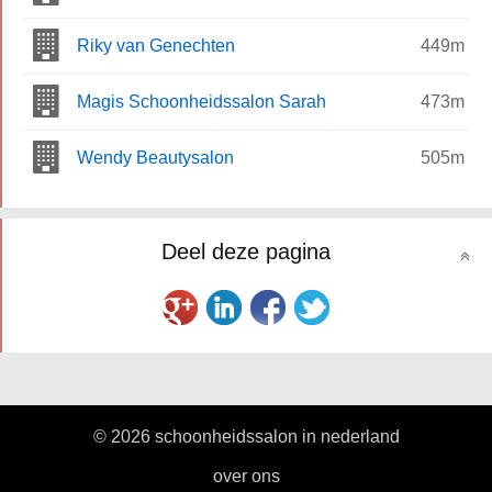
Riky van Genechten
449m
Magis Schoonheidssalon Sarah
473m
Wendy Beautysalon
505m
Deel deze pagina
© 2026 schoonheidssalon in nederland
|
over ons