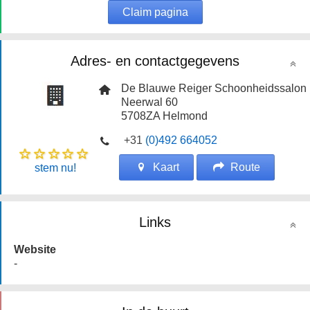
Claim pagina
Adres- en contactgegevens
De Blauwe Reiger Schoonheidssalon
Neerwal 60
5708ZA
Helmond
+31
(0)492 664052
Kaart
Route
stem nu!
Links
Website
-