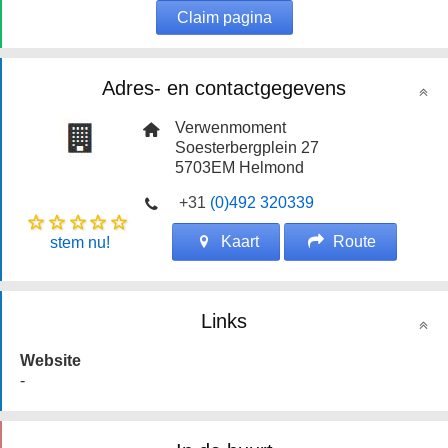
Claim pagina
Adres- en contactgegevens
Verwenmoment
Soesterbergplein 27
5703EM
Helmond
+31
(0)492 320339
Kaart
Route
stem nu!
Links
Website
-