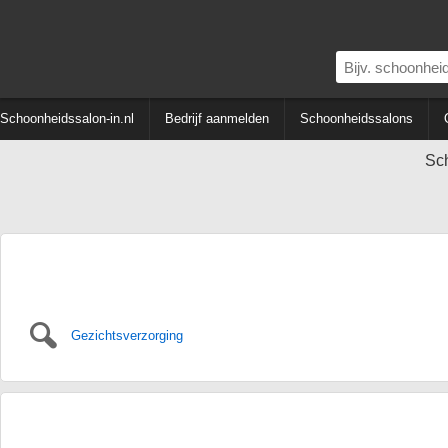
Schoonheidssalon-in.nl
Bedrijf aanmelden
Schoonheidssalons
Sc
Gezichtsverzorging