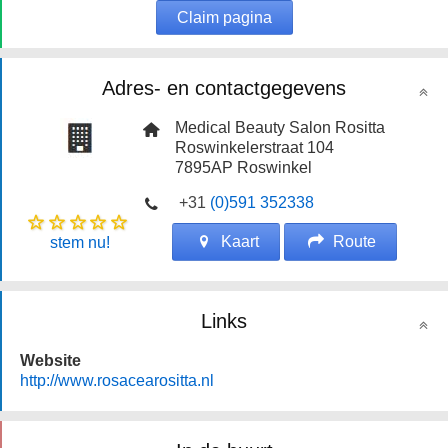
Claim pagina
Adres- en contactgegevens
Medical Beauty Salon Rositta
Roswinkelerstraat 104
7895AP
Roswinkel
+31
(0)591 352338
Kaart
Route
stem nu!
Links
Website
http://www.rosacearositta.nl