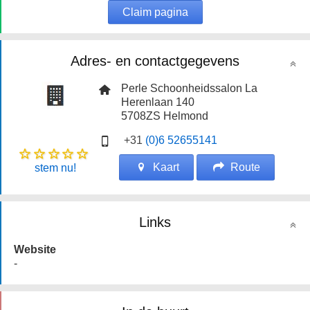
Claim pagina
Adres- en contactgegevens
Perle Schoonheidssalon La
Herenlaan 140
5708ZS
Helmond
+31
(0)6 52655141
Kaart
Route
stem nu!
Links
Website
-