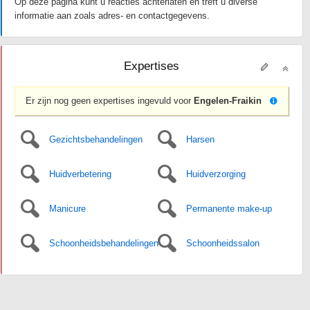
Op deze pagina kunt u reacties achterlaten en treft u diverse
informatie aan zoals adres- en contactgegevens.
Expertises
Er zijn nog geen expertises ingevuld voor
Engelen-Fraikin
Gezichtsbehandelingen
Harsen
Huidverbetering
Huidverzorging
Manicure
Permanente make-up
Schoonheidsbehandelingen
Schoonheidssalon