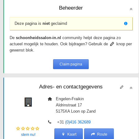
Beheerder
Deze pagina is
niet
geclaimd
De
schoonheidssalon-in.nl
community helpt deze pagina zo
actueel mogelijk te houden. Ook bijdragen? Gebruik de
knop per
gewenst blok.
Claim pagina
Adres- en contactgegevens
Engelen-Fraikin
Aldrinstraat 17
5175XA
Loon op Zand
+31
(0)416 362689
Kaart
Route
stem nu!