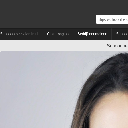
Schoonheidssalon-in.nl
Claim pagina
Bedrijf aanmelden
Schoon
Schoonhei