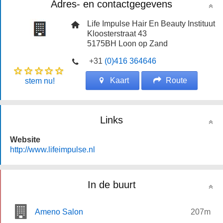
Adres- en contactgegevens
Life Impulse Hair En Beauty Instituut
Kloosterstraat 43
5175BH
Loon op Zand
+31
(0)416 364646
Kaart
Route
stem nu!
Links
Website
http://www.lifeimpulse.nl
In de buurt
Ameno Salon
207m