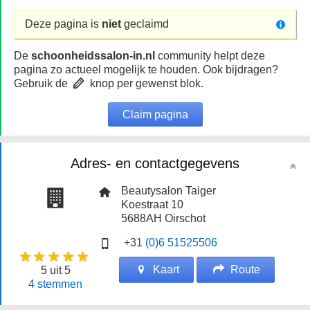
Deze pagina is
niet
geclaimd
De
schoonheidssalon-in.nl
community helpt deze
pagina zo actueel mogelijk te houden. Ook bijdragen?
Gebruik de
knop per gewenst blok.
Claim pagina
Adres- en contactgegevens
Beautysalon Taiger
Koestraat 10
5688AH
Oirschot
+31
(0)6 51525506
Kaart
Route
5
uit 5
4
stemmen