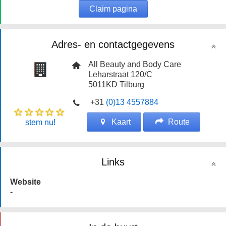
Claim pagina
Adres- en contactgegevens
All Beauty and Body Care
Leharstraat 120/C
5011KD
Tilburg
+31
(0)13 4557884
Kaart
Route
stem nu!
Links
Website
-