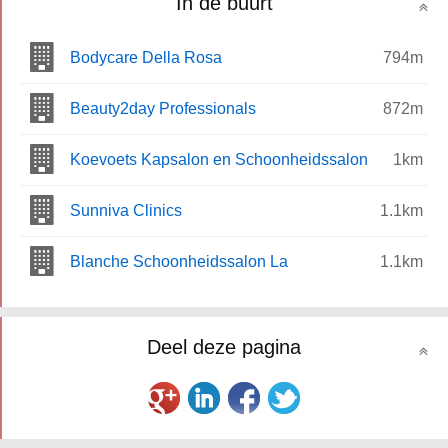
In de buurt
Bodycare Della Rosa
794m
Beauty2day Professionals
872m
Koevoets Kapsalon en Schoonheidssalon
1km
Sunniva Clinics
1.1km
Blanche Schoonheidssalon La
1.1km
Deel deze pagina