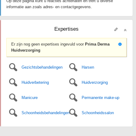
Op deze pagina kunt u reacties achterlaten en treft u diverse
informatie aan zoals adres- en contactgegevens.
Expertises
Er zijn nog geen expertises ingevuld voor
Prima Derma
Huidverzorging
Gezichtsbehandelingen
Harsen
Huidverbetering
Huidverzorging
Manicure
Permanente make-up
Schoonheidsbehandelingen
Schoonheidssalon