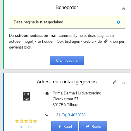
Beheerder
Deze pagina is
niet
geclaimd
De
schoonheidssalon-in.nl
community helpt deze pagina zo
actueel mogelijk te houden. Ook bijdragen? Gebruik de
knop per
gewenst blok.
Claim pagina
Adres- en contactgegevens
Prima Derma Huidverzorging
Clercxstraat 57
5017EA
Tilburg
+31
(0)13 4632638
Kaart
Route
stem nu!