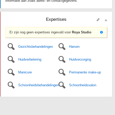
informatie aan zoals adres- en contactgegevens.
Expertises
Er zijn nog geen expertises ingevuld voor
Roya Studio
Gezichtsbehandelingen
Harsen
Huidverbetering
Huidverzorging
Manicure
Permanente make-up
Schoonheidsbehandelingen
Schoonheidssalon